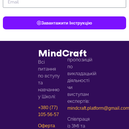
Завантажити Інструкцію
MindCraft
Для
пропозицій
Всі
по
питання
викладацькій
по вступу
діяльності
та
чи
навчанню
виступам
у Школі:
експертів:
+380 (77)
mindcraft.platform@gmail.co
105-56-57
Співпраця
Оферта
із ЗМІ та