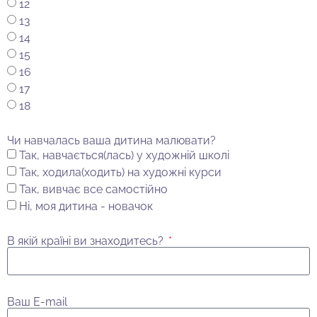
12
13
14
15
16
17
18
Чи навчалась ваша дитина малювати?
Так, навчається(лась) у художній школі
Так, ходила(ходить) на художні курси
Так, вивчає все самостійно
Ні, моя дитина - новачок
В якій країні ви знаходитесь?
Ваш E-mail